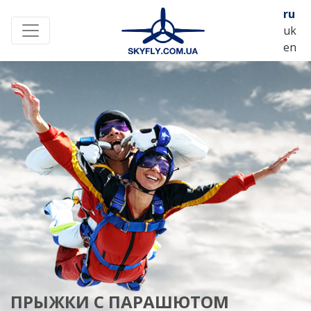
Skip
ru
to
uk
ГЛАВНАЯ
УСЛУГИ
НОВОСТИ
КОНТАКТЫ
content
en
SKYFLY
Полеты на самолете
+380
66
028
7495
skyfly.com.ua3@gmail.com
ПРЫЖКИ С ПАРАШЮТОМ