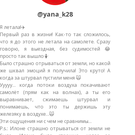
@yana_k28
Я летала!✈️
Нере
Первый раз в жизни! Как-то так сложилось,
Неза
что я до этого не летала на самолете. Сразу
не за
говорю, я выездная, без судимостей 😂
вопл
просто так вышло🤷
очень
Было страшно отрываться от земли, но какой
Очен
же шквал эмоций я получила! Это круто! А
гост
когда за штурвал пустили меня 🙀
вкусн
Ууууу… когда потоки воздуха покачивают
самолёт (прям как на волнах), а ты его
выравнивает, сжимаешь штурвал и
понимаешь, что это ты держишь эту
железяку в воздухе…🙀
Эти ощущения ни с чем не сравнимы…
P.s.: Илоне страшно отрываться от земли не