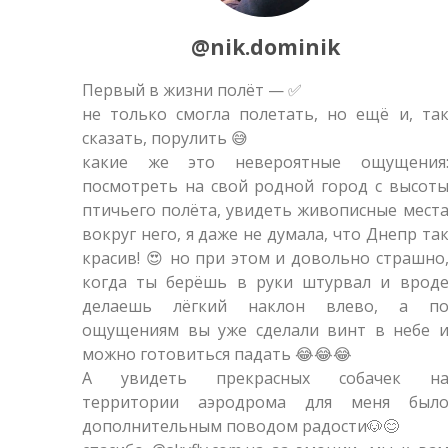
@nik.dominik
Первый в жизни полёт — ✅
не только смогла полетать, но ещё и, та
сказать, порулить 😅
какие же это невероятные ощущения
посмотреть на свой родной город с высот
птичьего полёта, увидеть живописные мест
вокруг него, я даже не думала, что Днепр та
красив! 😍 но при этом и довольно страшно
когда ты берёшь в руки штурвал и врод
делаешь лёгкий наклон влево, а п
ощущениям вы уже сделали винт в небе 
можно готовиться падать 😂😂😂
А увидеть прекрасных собачек н
территории аэродрома для меня был
дополнительным поводом радости🐶😊