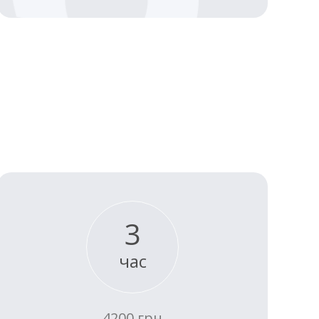
3
час
4200 грн