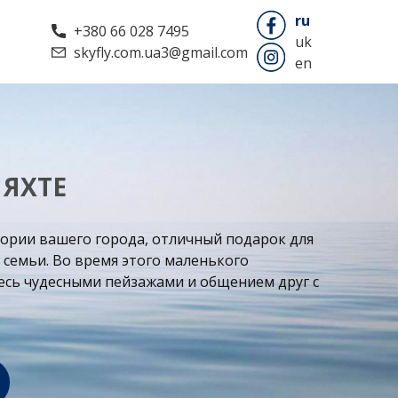
ru
+380 66 028 7495
uk
skyfly.com.ua3@gmail.com
en
 ЯХТЕ
тории вашего города, отличный подарок для
 семьи. Во время этого маленького
есь чудесными пейзажами и общением друг с