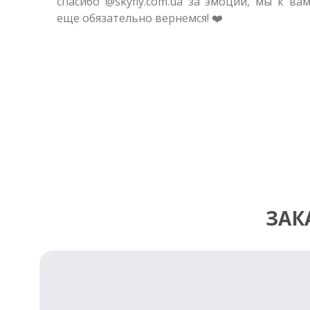
спасибо @skyfly.com.ua за эмоции, мы к ва
еще обязательно вернемся! ❤️
ЗАК