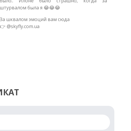
было.. Илоне было страшно, когда за
штурвалом была я 😂😂😂
За шквалом эмоций вам сюда
👉 @skyfly.com.ua
ИКАТ