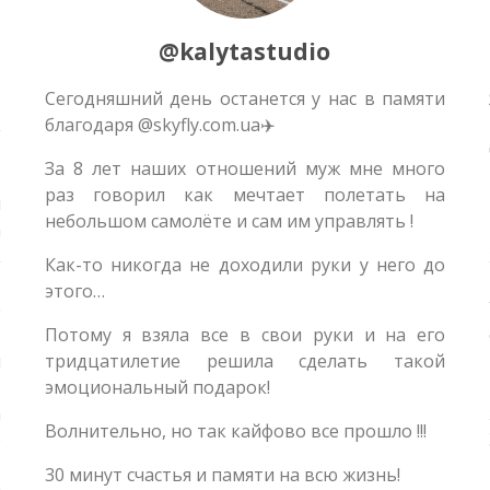
@kalytastudio
Сегодняшний день останется у нас в памяти
к
благодаря @skyfly.com.ua✈️
За 8 лет наших отношений муж мне много
:
раз говорил как мечтает полетать на
ы
небольшом самолёте и сам им управлять !
а
к
Как-то никогда не доходили руки у него до
,
этого…
е
о
Потому я взяла все в свои руки и на его
и
тридцатилетие решила сделать такой
эмоциональный подарок!
а
Волнительно, но так кайфово все прошло !!!
о
30 минут счастья и памяти на всю жизнь!